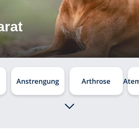
rat
Anstrengung
Arthrose
Ate