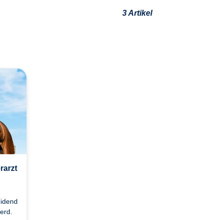
3 Artikel
rarzt
eidend
ferd.